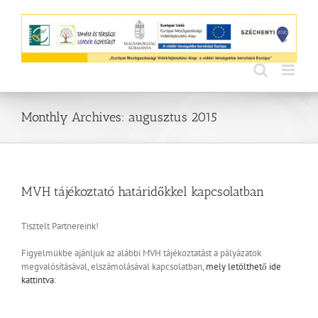
Skip
to
content
Monthly Archives:
augusztus 2015
MVH tájékoztató határidőkkel kapcsolatban
Tisztelt Partnereink!
Figyelmükbe ajánljuk az alábbi MVH tájékoztatást a pályázatok
megvalósításával, elszámolásával kapcsolatban,
mely letölthető ide
kattintva
: