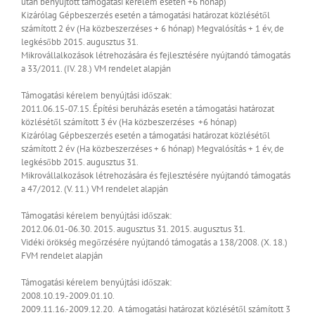
után benyújtott támogatási kérelem esetén +6 hónap)
Kizárólag Gépbeszerzés esetén a támogatási határozat közlésétől
számított 2 év (Ha közbeszerzéses + 6 hónap)
Megvalósítás + 1 év, de
legkésőbb 2015. augusztus 31.
Mikrovállalkozások létrehozására és fejlesztésére nyújtandó támogatás
a 33/2011. (IV. 28.) VM rendelet alapján
Támogatási kérelem benyújtási időszak:
2011.06.15-07.15.
Építési beruházás esetén a támogatási határozat
közlésétől számított 3 év (Ha közbeszerzéses +6 hónap)
Kizárólag Gépbeszerzés esetén a támogatási határozat közlésétől
számított 2 év (Ha közbeszerzéses + 6 hónap)
Megvalósítás + 1 év, de
legkésőbb 2015. augusztus 31.
Mikrovállalkozások létrehozására és fejlesztésére nyújtandó támogatás
a 47/2012. (V. 11.) VM rendelet alapján
Támogatási kérelem benyújtási időszak:
2012.06.01-06.30.
2015. augusztus 31.
2015. augusztus 31.
Vidéki örökség megőrzésére nyújtandó támogatás a 138/2008. (X. 18.)
FVM rendelet alapján
Támogatási kérelem benyújtási időszak:
2008.10.19.-2009.01.10.
2009.11.16.-2009.12.20.
A támogatási határozat közlésétől számított 3