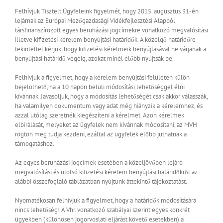
Felhívjuk Tisztelt Ügyfeleink figyelmét, hogy 2015. augusztus 31-én
lejárnak az Európai Mezőgazdasági Vidékfejlesztési Alapból
társfinanszírozott egyes beruházási jogcímekre vonatkozó megvalósítási
illetve kifizetési kérelem benyújtási határidők. A közelgő határidőre
tekintettel kérjük, hogy kifizetési kérelmeik benyújtásával ne várjanak a
benyújtási határidő végéig, azokat minél előbb nyújtsák be.
Felhívjuk a figyelmet, hogy a kérelem benyújtási felületen külön
bejelölhető, ha a 10 napon belüli módosítási lehetőséggel élni
kívánnak. Javasoljuk, hogy a módosítás lehetőségét csak akkor válasszák,
ha valamilyen dokumentum vagy adat még hiányzik a kérelemhez, és
azzal utólag szeretnék kiegészíteni a kérelmet. Azon kérelmek
elbírálását, melyeket az ügyfelek nem kívánnak módosítani, az MVH
rögtön meg tudja kezdeni, ezáltal az ügyfelek előbb juthatnak a
támogatáshoz.
Az egyes beruházási jogcímek esetében a közeljövőben lejáró
megvalósítási és utolsó kifizetési kérelem benyújtási határidőkről az
alábbi összefoglaló táblázatban nyújtunk áttekintő tájékoztatást.
Nyomatékosan felhívjuk a figyelmet, hogy a határidők módosítására
nincs lehetőség! A Vhr. vonatkozó szabályai szerint egyes konkrét
ügyekben (különösen jogorvoslati eljárást követő esetekben) a