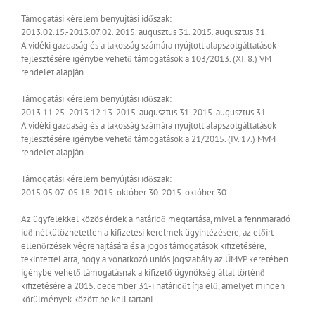
Támogatási kérelem benyújtási időszak:
2013.02.15.-2013.07.02.
2015. augusztus 31.
2015. augusztus 31.
A vidéki gazdaság és a lakosság számára nyújtott alapszolgáltatások
fejlesztésére igénybe vehető támogatások a 103/2013. (XI. 8.) VM
rendelet alapján
Támogatási kérelem benyújtási időszak:
2013.11.25.-2013.12.13.
2015. augusztus 31.
2015. augusztus 31.
A vidéki gazdaság és a lakosság számára nyújtott alapszolgáltatások
fejlesztésére igénybe vehető támogatások a 21/2015. (IV. 17.) MvM
rendelet alapján
Támogatási kérelem benyújtási időszak:
2015.05.07.-05.18.
2015. október 30.
2015. október 30.
Az ügyfelekkel közös érdek a határidő megtartása, mivel a fennmaradó
idő nélkülözhetetlen a kifizetési kérelmek ügyintézésére, az előírt
ellenőrzések végrehajtására és a jogos támogatások kifizetésére,
tekintettel arra, hogy a vonatkozó uniós jogszabály az ÚMVP keretében
igénybe vehető támogatásnak a kifizető ügynökség által történő
kifizetésére a 2015. december 31-i határidőt írja elő, amelyet minden
körülmények között be kell tartani.