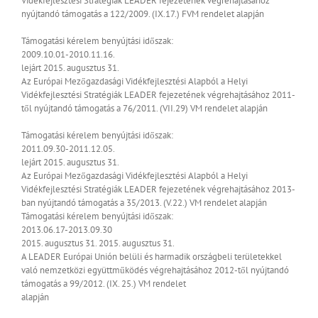
Vidékfejlesztési Stratégiák LEADER fejezetének végrehajtásához
nyújtandó támogatás a 122/2009. (IX.17.) FVM rendelet alapján
Támogatási kérelem benyújtási időszak:
2009.10.01-2010.11.16.
lejárt
2015. augusztus 31.
Az Európai Mezőgazdasági Vidékfejlesztési Alapból a Helyi
Vidékfejlesztési Stratégiák LEADER fejezetének végrehajtásához 2011-
től nyújtandó támogatás a 76/2011. (VII.29) VM rendelet alapján
Támogatási kérelem benyújtási időszak:
2011.09.30-2011.12.05.
lejárt
2015. augusztus 31.
Az Európai Mezőgazdasági Vidékfejlesztési Alapból a Helyi
Vidékfejlesztési Stratégiák LEADER fejezetének végrehajtásához 2013-
ban nyújtandó támogatás a 35/2013. (V.22.) VM rendelet alapján
Támogatási kérelem benyújtási időszak:
2013.06.17-2013.09.30
2015. augusztus 31.
2015. augusztus 31.
A LEADER Európai Unión belüli és harmadik országbeli területekkel
való nemzetközi együttműködés végrehajtásához 2012-től nyújtandó
támogatás a 99/2012. (IX. 25.) VM rendelet
alapján