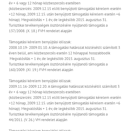
év + 6 vagy 12 hónap közbeszerzés esetében
(közbeszerzés: 2009.12.15 előtt benyújtott támogatási kérelem esetén
+12 hónap, 2009.12.15. után benyújtott támogatási kérelem esetén +6
hónap).
Megvalósítás + 1 év, de legkésőbb 2015. augusztus 31.
Turisztikai tevékenységek ösztönzésére nyújtandó támogatás a
137/2008. (X. 18.) FVM rendelet alapján
Támogatási kérelem benyújtási időszak:
2008.10.19- 2009.01.10.
A támogatási határozat közlésétől számított 3
éven belül, ami közbeszerzés esetén 12 hónappal hosszabbodik
Megvalósítás + 1 év, de legkésőbb 2015. augusztus 31.
Turisztikai tevékenységek ösztönzésére nyújtandó támogatás a
160/2009. (XI. 19.) FVM rendelet alapján
Támogatási kérelem benyújtási időszak:
2009.11.16-2009.12.20.
A támogatási határozat közlésétől számított 3
év + 6 vagy 12 hónap közbeszerzés esetében
(közbeszerzés: 2009.12.15 előtt benyújtott támogatási kérelem esetén
+12 hónap, 2009.12.15. után benyújtott támogatási kérelem esetén +6
hónap).
Megvalósítás + 1 év, de legkésőbb 2015. augusztus 31.
Turisztikai tevékenységek ösztönzésére nyújtandó támogatás a
44/2011. (V. 26.) VM rendelet alapján
Támogatási kérelem benyújtási időszak: