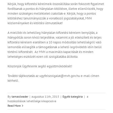
Kérjük, hogy kifizetési kérelmeik összeállítása során fokozott figyelmet
fordítsanak a pontos és hiánytalan kitöltésre, illetve ellenőrizzék, hogy
minden szükséges mellékletet csatoltak-e. Kérjük, hogy a pontos
kitöltéshez tanulmányozzák a vonatkozó jogszabályokat, MVH
közleményeket és kitöltési útmutatókat!
A mielőbbi és lehetőleg hiánytalan kifizetési kérelem benyújtás, a
hiánypótlás soron kívüli teljesítése, valamint a jól elkészített és teljes
kifizetési kérelem esetében a 10 napos módosítási lehetőségről való
lemondás elősegítik a támogatásnak a lehető legrövidebb időn belül
történő kifizetését. Az MVH a maximális kapacitását és minden
lehetséges eszközét ezen cél szolgálatába állította.
Köszönjük Ügyfeleink segítő együttműködését!
További tájékoztatás az ugyfelszolgalat@mvh.gov.hu e-mail címen
kérhető.
MVH
By
tamasileader
|
augusztus 11th, 2015
|
Egyéb kategória
|
a
tájékoztató
hozzászólások lehetősége kikapcsolva
határidőkkel
Read More
kapcsolatban