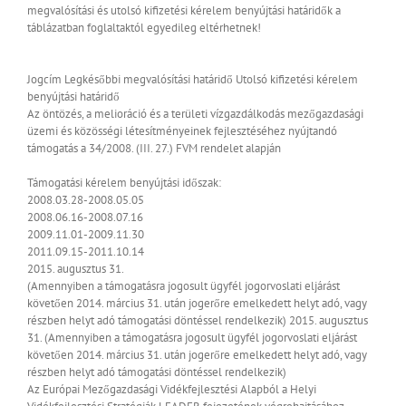
megvalósítási és utolsó kifizetési kérelem benyújtási határidők a
táblázatban foglaltaktól egyedileg eltérhetnek!
Jogcím
Legkésőbbi megvalósítási határidő
Utolsó kifizetési kérelem
benyújtási határidő
Az öntözés, a melioráció és a területi vízgazdálkodás mezőgazdasági
üzemi és közösségi létesítményeinek fejlesztéséhez nyújtandó
támogatás a 34/2008. (III. 27.) FVM rendelet alapján
Támogatási kérelem benyújtási időszak:
2008.03.28-2008.05.05
2008.06.16-2008.07.16
2009.11.01-2009.11.30
2011.09.15-2011.10.14
2015. augusztus 31.
(Amennyiben a támogatásra jogosult ügyfél jogorvoslati eljárást
követően 2014. március 31. után jogerőre emelkedett helyt adó, vagy
részben helyt adó támogatási döntéssel rendelkezik)
2015. augusztus
31. (Amennyiben a támogatásra jogosult ügyfél jogorvoslati eljárást
követően 2014. március 31. után jogerőre emelkedett helyt adó, vagy
részben helyt adó támogatási döntéssel rendelkezik)
Az Európai Mezőgazdasági Vidékfejlesztési Alapból a Helyi