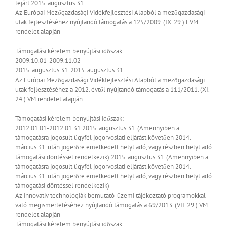
lejárt
2015. augusztus 31.
Az Európai Mezőgazdasági Vidékfejlesztési Alapból a mezőgazdasági
utak fejlesztéséhez nyújtandó támogatás a 125/2009. (IX. 29.) FVM
rendelet alapján
Támogatási kérelem benyújtási időszak:
2009.10.01-2009.11.02
2015. augusztus 31.
2015. augusztus 31.
Az Európai Mezőgazdasági Vidékfejlesztési Alapból a mezőgazdasági
utak fejlesztéséhez a 2012. évtől nyújtandó támogatás a 111/2011. (XI.
24.) VM rendelet alapján
Támogatási kérelem benyújtási időszak:
2012.01.01-2012.01.31
2015. augusztus 31. (Amennyiben a
támogatásra jogosult ügyfél jogorvoslati eljárást követően 2014.
március 31. után jogerőre emelkedett helyt adó, vagy részben helyt adó
támogatási döntéssel rendelkezik)
2015. augusztus 31. (Amennyiben a
támogatásra jogosult ügyfél jogorvoslati eljárást követően 2014.
március 31. után jogerőre emelkedett helyt adó, vagy részben helyt adó
támogatási döntéssel rendelkezik)
Az innovatív technológiák bemutató-üzemi tájékoztató programokkal
való megismertetéséhez nyújtandó támogatás a 69/2013. (VII. 29.) VM
rendelet alapján
Támogatási kérelem benyújtási időszak: