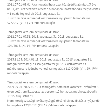
2011.07.01-08.01.
A támogatási határozat közlésétől számított 3 éven
belül, ami közbeszerzés esetén 6 hónappal hosszabbodik
Megvalósítás
+ 1 év, de legkésőbb 2015. augusztus 31.
Turisztikai tevékenységek ösztönzésére nyújtandó támogatás az
52/2012. (VI. 8.) VM rendelet alapján
Támogatási kérelem benyújtási időszak:
2012.07.01-07.31.
2015. augusztus 31.
2015. augusztus 31.
Turisztikai tevékenységek ösztönzésére nyújtandó támogatás a
104/2013. (XI. 14.) VM rendelet alapján
Támogatási kérelem benyújtási időszak:
2013.11.25.-2014.01.15.
2015. augusztus 31.
2015. augusztus 31.
Integrált közösségi és szolgáltató tér (IKSZT) kialakítására és
működtetésére igénybe vehető támogatás a 112/2009. (VIII. 29.) FVM
rendelet alapján
Támogatási kérelem benyújtási időszak:
2009.09.01-2009.10.15.
A támogatási határozat közlésétől számított 3
éven belül, ami közbeszerzés esetén 12 hónappal meghosszabbodik
2015. augusztus 31.
Nem mezőgazdasági tevékenységgé történő diverzifikálásra nyújtandó
támogatás a 129/2012. (XII. 17.) VM rendelet alapján