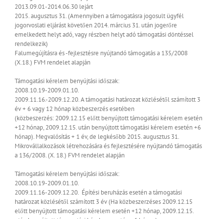
2013.09.01-2014.06.30
lejárt
2015. augusztus 31. (Amennyiben a támogatásra jogosult ügyfél
jogorvoslati eljárást követően 2014. március 31. után jogerőre
emelkedett helyt adó, vagy részben helyt adó támogatási döntéssel
rendelkezik)
Falumegújításra és -fejlesztésre nyújtandó támogatás a 135/2008
(X.18.) FVM rendelet alapján
Támogatási kérelem benyújtási időszak:
2008.10.19-2009.01.10.
2009.11.16.-2009.12.20.
A támogatási határozat közlésétől számított 3
év + 6 vagy 12 hónap közbeszerzés esetében
(közbeszerzés: 2009.12.15 előtt benyújtott támogatási kérelem esetén
+12 hónap, 2009.12.15. után benyújtott támogatási kérelem esetén +6
hónap).
Megvalósítás + 1 év, de legkésőbb 2015. augusztus 31.
Mikrovállalkozások létrehozására és fejlesztésére nyújtandó támogatás
a 136/2008. (X. 18.) FVM rendelet alapján
Támogatási kérelem benyújtási időszak:
2008.10.19-2009.01.10.
2009.11.16-2009.12.20.
Építési beruházás esetén a támogatási
határozat közlésétől számított 3 év (Ha közbeszerzéses 2009.12.15
előtt benyújtott támogatási kérelem esetén +12 hónap, 2009.12.15.