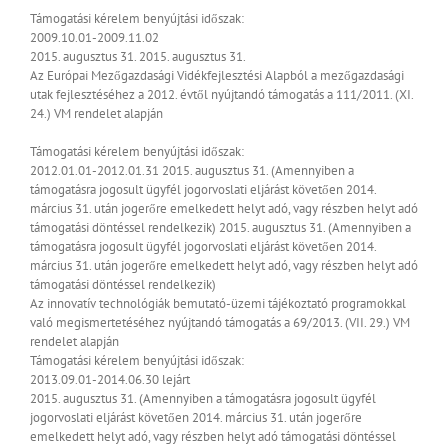
Támogatási kérelem benyújtási időszak:
2009.10.01-2009.11.02
2015. augusztus 31.
2015. augusztus 31.
Az Európai Mezőgazdasági Vidékfejlesztési Alapból a mezőgazdasági
utak fejlesztéséhez a 2012. évtől nyújtandó támogatás a 111/2011. (XI.
24.) VM rendelet alapján
Támogatási kérelem benyújtási időszak:
2012.01.01-2012.01.31
2015. augusztus 31. (Amennyiben a
támogatásra jogosult ügyfél jogorvoslati eljárást követően 2014.
március 31. után jogerőre emelkedett helyt adó, vagy részben helyt adó
támogatási döntéssel rendelkezik)
2015. augusztus 31. (Amennyiben a
támogatásra jogosult ügyfél jogorvoslati eljárást követően 2014.
március 31. után jogerőre emelkedett helyt adó, vagy részben helyt adó
támogatási döntéssel rendelkezik)
Az innovatív technológiák bemutató-üzemi tájékoztató programokkal
való megismertetéséhez nyújtandó támogatás a 69/2013. (VII. 29.) VM
rendelet alapján
Támogatási kérelem benyújtási időszak:
2013.09.01-2014.06.30
lejárt
2015. augusztus 31. (Amennyiben a támogatásra jogosult ügyfél
jogorvoslati eljárást követően 2014. március 31. után jogerőre
emelkedett helyt adó, vagy részben helyt adó támogatási döntéssel