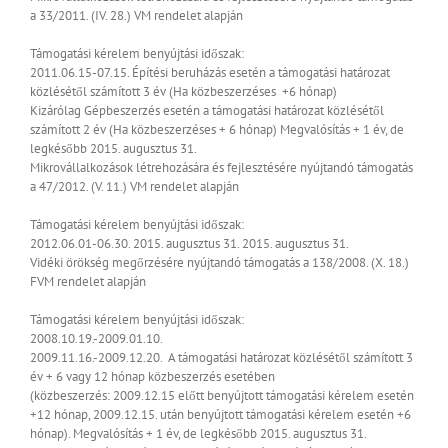
a 33/2011. (IV. 28.) VM rendelet alapján
Támogatási kérelem benyújtási időszak:
2011.06.15-07.15.
Építési beruházás esetén a támogatási határozat
közlésétől számított 3 év (Ha közbeszerzéses +6 hónap)
Kizárólag Gépbeszerzés esetén a támogatási határozat közlésétől
számított 2 év (Ha közbeszerzéses + 6 hónap)
Megvalósítás + 1 év, de
legkésőbb 2015. augusztus 31.
Mikrovállalkozások létrehozására és fejlesztésére nyújtandó támogatás
a 47/2012. (V. 11.) VM rendelet alapján
Támogatási kérelem benyújtási időszak:
2012.06.01-06.30.
2015. augusztus 31.
2015. augusztus 31.
Vidéki örökség megőrzésére nyújtandó támogatás a 138/2008. (X. 18.)
FVM rendelet alapján
Támogatási kérelem benyújtási időszak:
2008.10.19.-2009.01.10.
2009.11.16.-2009.12.20.
A támogatási határozat közlésétől számított 3
év + 6 vagy 12 hónap közbeszerzés esetében
(közbeszerzés: 2009.12.15 előtt benyújtott támogatási kérelem esetén
+12 hónap, 2009.12.15. után benyújtott támogatási kérelem esetén +6
hónap).
Megvalósítás + 1 év, de legkésőbb 2015. augusztus 31.