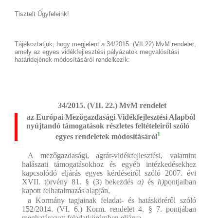
Tisztelt Ügyfeleink!
Tájékoztatjuk, hogy megjelent a 34/2015. (VII.22) MvM rendelet,
amely az egyes vidékfejlesztési pályázatok megvalósítási
határidejének módosításáról rendelkezik:
34/2015. (VII. 22.) MvM rendelet
az Európai Mezőgazdasági Vidékfejlesztési Alapból
nyújtandó támogatások részletes feltételeiről szóló
1
egyes rendeletek módosításáról
A mezőgazdasági, agrár-vidékfejlesztési, valamint
halászati támogatásokhoz és egyéb intézkedésekhez
kapcsolódó eljárás egyes kérdéseiről szóló 2007. évi
XVII. törvény 81. § (3) bekezdés
a)
és
h)
pontjaiban
kapott felhatalmazás alapján,
a Kormány tagjainak feladat- és hatásköréről szóló
152/2014. (VI. 6.) Korm. rendelet 4. § 7. pontjában
meghatározott feladatkörömben eljárva,