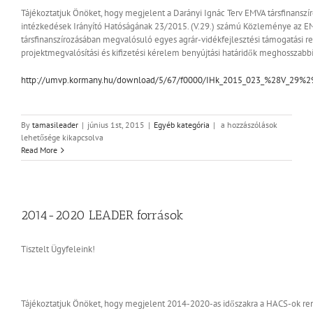
Tájékoztatjuk Önöket, hogy megjelent a Darányi Ignác Terv EMVA társfinanszí
intézkedések Irányító Hatóságának 23/2015. (V.29.) számú Közleménye az E
társfinanszírozásában megvalósuló egyes agrár-vidékfejlesztési támogatási r
projektmegvalósítási és kifizetési kérelem benyújtási határidők meghosszabbí
http://umvp.kormany.hu/download/5/67/f0000/IHk_2015_023_%28V_29%2
Kifizetési
By
tamasileader
|
június 1st, 2015
|
Egyéb kategória
|
a hozzászólások
kérelem
lehetősége kikapcsolva
benyújtási
Read More
határidő
módosítások!
bejegyzéshez
2014-2020 LEADER források
Tisztelt Ügyfeleink!
Tájékoztatjuk Önöket, hogy megjelent 2014-2020-as időszakra a HACS-ok re