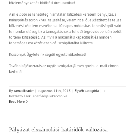
közleményeket és kitöltési útmutatókat!
A mielőbbi és lehetőleg hiánytalan kifizetési kérelem benyújtás, a
hiánypótlás soron kívüli teljesítése, valamint a jól elkészített és teljes
kifizetési kérelem esetében a 10 napos módosítási lehetőségről való
lemondás elősegítik a támogatásnak a lehető legrövidebb időn belül
történő kifizetését. Az MVH a maximális kapacitását és minden
lehetséges eszközét ezen cél szolgálatába állította.
Köszönjük Ügyfeleink segítő együttműködését!
További tájékoztatás az ugyfelszolgalat@mvh.gov.hu e-mail címen
kérhető.
MVH
By
tamasileader
|
augusztus 11th, 2015
|
Egyéb kategória
|
a
tájékoztató
hozzászólások lehetősége kikapcsolva
határidőkkel
Read More
kapcsolatban
bejegyzéshez
Pályázat elszámolási határidők változása