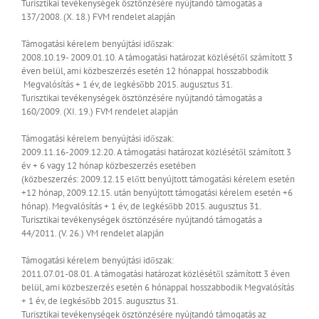
Turisztikai tevékenységek ösztönzésére nyújtandó támogatás a
137/2008. (X. 18.) FVM rendelet alapján
Támogatási kérelem benyújtási időszak:
2008.10.19- 2009.01.10.
A támogatási határozat közlésétől számított 3
éven belül, ami közbeszerzés esetén 12 hónappal hosszabbodik
Megvalósítás + 1 év, de legkésőbb 2015. augusztus 31.
Turisztikai tevékenységek ösztönzésére nyújtandó támogatás a
160/2009. (XI. 19.) FVM rendelet alapján
Támogatási kérelem benyújtási időszak:
2009.11.16-2009.12.20.
A támogatási határozat közlésétől számított 3
év + 6 vagy 12 hónap közbeszerzés esetében
(közbeszerzés: 2009.12.15 előtt benyújtott támogatási kérelem esetén
+12 hónap, 2009.12.15. után benyújtott támogatási kérelem esetén +6
hónap).
Megvalósítás + 1 év, de legkésőbb 2015. augusztus 31.
Turisztikai tevékenységek ösztönzésére nyújtandó támogatás a
44/2011. (V. 26.) VM rendelet alapján
Támogatási kérelem benyújtási időszak:
2011.07.01-08.01.
A támogatási határozat közlésétől számított 3 éven
belül, ami közbeszerzés esetén 6 hónappal hosszabbodik
Megvalósítás
+ 1 év, de legkésőbb 2015. augusztus 31.
Turisztikai tevékenységek ösztönzésére nyújtandó támogatás az