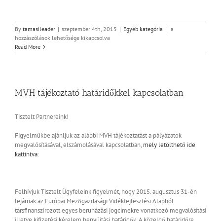
Megjelent
By
tamasileader
|
szeptember 4th, 2015
|
Egyéb kategória
|
a
a
hozzászólások lehetősége kikapcsolva
Vidékfejlesztési
Read More
Programot
bemutató
kamarai
kézikönyv
bejegyzéshez
MVH tájékoztató határidőkkel kapcsolatban
Tisztelt Partnereink!
Figyelmükbe ajánljuk az alábbi MVH tájékoztatást a pályázatok
megvalósításával, elszámolásával kapcsolatban,
mely letölthető ide
kattintva
:
Felhívjuk Tisztelt Ügyfeleink figyelmét, hogy 2015. augusztus 31-én
lejárnak az Európai Mezőgazdasági Vidékfejlesztési Alapból
társfinanszírozott egyes beruházási jogcímekre vonatkozó megvalósítási
illetve kifizetési kérelem benyújtási határidők. A közelgő határidőre