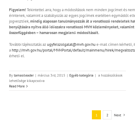
Figyelem!
Tekintettel arra, hogy a módosítások nem minden jogcímet és ne
érintenek, valamint a szabályozás az egyes jogcímek esetében egymástól elté
jogvesztőek,
mindig alaposan tanulmányozzák át a vonatkozó rendeletek hatá
benyújtására nyitva álló időszakra vonatkozó MVH közleményeket, valamint 
összefüggésben – hamarosan megjelenő módosításait.
További tájékoztatás az
ugyfelszolgalat@mvh.gov.hu
e-mail címen kérhető, i
a
http://mvh.gov.hu/portal/MVHPortal/default/mainmenu/hirek/megvalto
érhető el.
Megváltoztak
By
tamasileader
|
március 3rd, 2015
|
Egyéb kategória
|
a hozzászólások
egyes
lehetősége kikapcsolva
EMVA
Read More
támogatásokra
vonatkozó
jogszabályi
rendelkezések
bejegyzéshez
1
2
Next