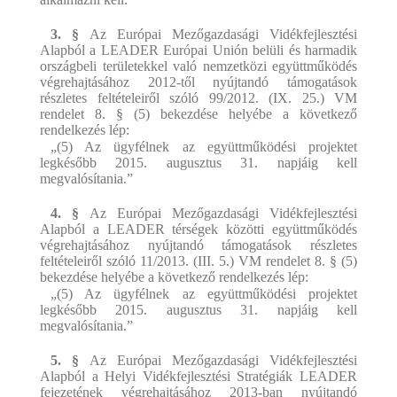
3. §
Az Európai Mezőgazdasági Vidékfejlesztési
Alapból a LEADER Európai Unión belüli és harmadik
országbeli területekkel való nemzetközi együttműködés
végrehajtásához 2012-től nyújtandó támogatások
részletes feltételeiről szóló 99/2012. (IX. 25.) VM
rendelet 8. § (5) bekezdése helyébe a következő
rendelkezés lép:
„(5) Az ügyfélnek az együttműködési projektet
legkésőbb 2015. augusztus 31. napjáig kell
megvalósítania.”
4. §
Az Európai Mezőgazdasági Vidékfejlesztési
Alapból a LEADER térségek közötti együttműködés
végrehajtásához nyújtandó támogatások részletes
feltételeiről szóló 11/2013. (III. 5.) VM rendelet 8. § (5)
bekezdése helyébe a következő rendelkezés lép:
„(5) Az ügyfélnek az együttműködési projektet
legkésőbb 2015. augusztus 31. napjáig kell
megvalósítania.”
5. §
Az Európai Mezőgazdasági Vidékfejlesztési
Alapból a Helyi Vidékfejlesztési Stratégiák LEADER
fejezetének végrehajtásához 2013-ban nyújtandó