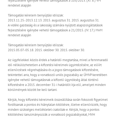
fejlesztésére igénybe vehető támogatások a 103/2013. (XI. 8.) VM
rendelet alapján
Támogatási kérelem benyújtási időszak:
2013.11.25.-2013.12.13.
2015. augusztus 31.
2015. augusztus 31.
A vidéki gazdaság és a lakosság számára nyújtott alapszolgáltatások
fejlesztésére igénybe vehető támogatások a 21/2015. (IV. 17.) MvM
rendelet alapján
Támogatási kérelem benyújtási időszak:
2015.05.07.-05.18.
2015. október 30.
2015. október 30.
Az ügyfelekkel közös érdek a határidő megtartása, mivel a fennmaradó
idő nélkülözhetetlen a kifizetési kérelmek ügyintézésére, az előírt
ellenőrzések végrehajtására és a jogos támogatások kifizetésére,
tekintettel arra, hogy a vonatkozó uniós jogszabály az ÚMVP keretében
igénybe vehető támogatásnak a kifizető ügynökség által történő
kifizetésére a 2015. december 31-i határidőt írja elő, amelyet minden
körülmények között be kell tartani.
Kérjük, hogy kifizetési kérelmeik összeállítása során fokozott figyelmet
fordítsanak a pontos és hiánytalan kitöltésre, illetve ellenőrizzék, hogy
minden szükséges mellékletet csatoltak-e. Kérjük, hogy a pontos
kitöltéshez tanulmányozzák a vonatkozó jogszabályokat, MVH