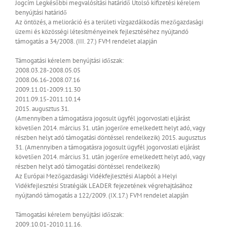
Jogcím
Legkésőbbi megvalósítási határidő
Utolsó kifizetési kérelem
benyújtási határidő
Az öntözés, a melioráció és a területi vízgazdálkodás mezőgazdasági
üzemi és közösségi létesítményeinek fejlesztéséhez nyújtandó
támogatás a 34/2008. (III. 27.) FVM rendelet alapján
Támogatási kérelem benyújtási időszak:
2008.03.28-2008.05.05
2008.06.16-2008.07.16
2009.11.01-2009.11.30
2011.09.15-2011.10.14
2015. augusztus 31.
(Amennyiben a támogatásra jogosult ügyfél jogorvoslati eljárást
követően 2014. március 31. után jogerőre emelkedett helyt adó, vagy
részben helyt adó támogatási döntéssel rendelkezik)
2015. augusztus
31. (Amennyiben a támogatásra jogosult ügyfél jogorvoslati eljárást
követően 2014. március 31. után jogerőre emelkedett helyt adó, vagy
részben helyt adó támogatási döntéssel rendelkezik)
Az Európai Mezőgazdasági Vidékfejlesztési Alapból a Helyi
Vidékfejlesztési Stratégiák LEADER fejezetének végrehajtásához
nyújtandó támogatás a 122/2009. (IX.17.) FVM rendelet alapján
Támogatási kérelem benyújtási időszak:
2009.10.01-2010.11.16.