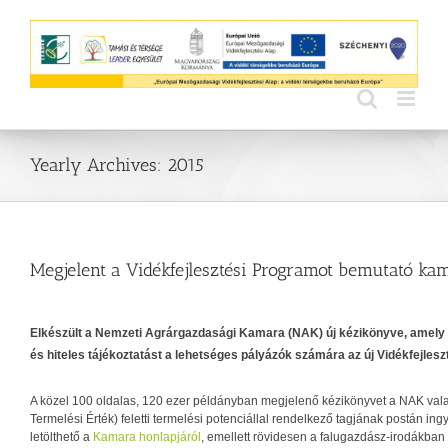
Skip
to
content
Yearly Archives:
2015
Megjelent a Vidékfejlesztési Programot bemutató ka
Elkészült a Nemzeti Agrárgazdasági Kamara (NAK) új kézikönyve, amely 
és hiteles tájékoztatást a lehetséges pályázók számára az új Vidékfejlesz
A közel 100 oldalas, 120 ezer példányban megjelenő kézikönyvet a NAK val
Termelési Érték) feletti termelési potenciállal rendelkező tagjának postán ing
letölthető a
Kamara honlapjáról
, emellett rövidesen a falugazdász-irodákban