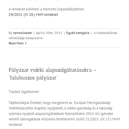
A rendelet elérhető a Nemzeti Jogszabálytárban:
24/2015. (IV. 28.) MvM rendelet
Megjelent
By
tamasileader
|
április 30th, 2015
|
Egyéb kategória
|
a hozzászólások
a
lehetősége kikapcsolva
Fiatal
Read More
gazda
pályázati
lehetőség
bejegyzéshez
Pályázat vidéki alapszolgáltatásokra –
“falubuszos pályázat”
Tisztelt Ügyfeleink!
Tájékoztatjuk Önöket, hogy megjelent az Európai Mezőgazdasági
Vidékfejlesztési Alapból nyújtandó, a vidéki gazdaság és a lakosság
számára nyújtott alapszolgáltatások fejlesztésére 2015-től igénybe
vehető támogatások részletes feltételeiről szóló 21/2015. (IV. 17.) MvM
rendelet.