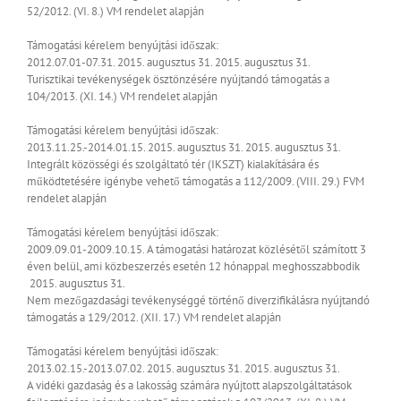
52/2012. (VI. 8.) VM rendelet alapján
Támogatási kérelem benyújtási időszak:
2012.07.01-07.31.
2015. augusztus 31.
2015. augusztus 31.
Turisztikai tevékenységek ösztönzésére nyújtandó támogatás a
104/2013. (XI. 14.) VM rendelet alapján
Támogatási kérelem benyújtási időszak:
2013.11.25.-2014.01.15.
2015. augusztus 31.
2015. augusztus 31.
Integrált közösségi és szolgáltató tér (IKSZT) kialakítására és
működtetésére igénybe vehető támogatás a 112/2009. (VIII. 29.) FVM
rendelet alapján
Támogatási kérelem benyújtási időszak:
2009.09.01-2009.10.15.
A támogatási határozat közlésétől számított 3
éven belül, ami közbeszerzés esetén 12 hónappal meghosszabbodik
2015. augusztus 31.
Nem mezőgazdasági tevékenységgé történő diverzifikálásra nyújtandó
támogatás a 129/2012. (XII. 17.) VM rendelet alapján
Támogatási kérelem benyújtási időszak:
2013.02.15.-2013.07.02.
2015. augusztus 31.
2015. augusztus 31.
A vidéki gazdaság és a lakosság számára nyújtott alapszolgáltatások