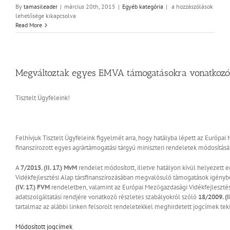
Tájékoztató
By
tamasileader
|
március 20th, 2015
|
Egyéb kategória
|
a hozzászólások
az
lehetősége kikapcsolva
építési
Read More
beruházásokra
vonatkozó
jogszabályi
változásokról
az
Megváltoztak egyes EMVA támogatásokra vonatkozó 
Uniós
támogatások
Tisztelt Ügyfeleink!
szempontjából
bejegyzéshez
Felhívjuk Tisztelt Ügyfeleink figyelmét arra, hogy hatályba lépett az Európa
finanszírozott egyes agrártámogatási tárgyú miniszteri rendeletek módosításár
A
7/2015. (II. 17.) MvM
rendelet módosított, illetve hatályon kívül helyezett
Vidékfejlesztési Alap társfinanszírozásában megvalósuló támogatások igényb
(IV. 17.) FVM
rendeletben, valamint az Európai Mezőgazdasági Vidékfejleszté
adatszolgáltatási rendjére vonatkozó részletes szabályokról szóló
18/2009. (I
tartalmaz az alábbi linken felsorolt rendeletekkel meghirdetett jogcímek tek
Módosított jogcímek