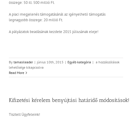
összege:
50 ill. 500 millió Ft.
A piaci megjelenés támogatásánál az igényelhető támogatás
legnagyobb összege:
20 millió Ft.
A pályázatok beadásának kezdete 2015 júliusának eleje!
GINOP
By
tamasileader
|
június 10th, 2015
|
Egyéb kategória
|
a hozzászólások
pályázatok
lehetősége kikapcsolva
mikrovállalkozások
Read More
számára
is
bejegyzéshez
Kifizetési kérelem benyújtási határidő módosítások!
Tisztelt Ügyfeleink!