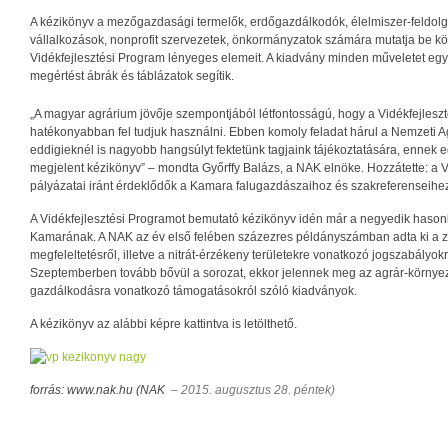
A kézikönyv a mezőgazdasági termelők, erdőgazdálkodók, élelmiszer-feldo
vállalkozások, nonprofit szervezetek, önkormányzatok számára mutatja be kö
Vidékfejlesztési Program lényeges elemeit. A kiadvány minden műveletet egy-
megértést ábrák és táblázatok segítik.
„A magyar agrárium jövője szempontjából létfontosságú, hogy a Vidékfejleszt
hatékonyabban fel tudjuk használni. Ebben komoly feladat hárul a Nemzeti 
eddigieknél is nagyobb hangsúlyt fektetünk tagjaink tájékoztatására, ennek 
megjelent kézikönyv” – mondta Győrffy Balázs, a NAK elnöke. Hozzátette: a V
pályázatai iránt érdeklődők a Kamara falugazdászaihoz és szakreferenseihez 
A Vidékfejlesztési Programot bemutató kézikönyv idén már a negyedik hasonl
Kamarának. A NAK az év első felében százezres példányszámban adta ki a zö
megfeleltetésről, illetve a nitrát-érzékeny területekre vonatkozó jogszabályokr
Szeptemberben tovább bővül a sorozat, ekkor jelennek meg az agrár-környe
gazdálkodásra vonatkozó támogatásokról szóló kiadványok.
A kézikönyv az alábbi képre kattintva is letölthető.
forrás: www.nak.hu (NAK
– 2015. augusztus 28. péntek)