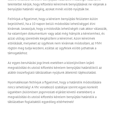
tekintettel kérjük, hogy kifizetési kérelmeik benyújtásával ne várjanak a
benyújtási határidő végéig, azokat minél előbb nyújtsák be.
Felhívjuk a figyelmet, hogy a kérelem benyújtási felületen külön
bejelölhető, ha a 10 napon belüli módosítási lehetőséggel élni
kívánnak. Javasoljuk, hogy a módosítás lehetőségét csak akkor válasszák,
ha valamilyen dokumentum vagy adat még hiányzik a kérelemhez, és
azzal utólag szeretnék kiegészíteni a kérelmet. Azon kérelmek
elbírálását, melyeket az ügyfelek nem kívánnak módosítani, az MVH
rögtön meg tudja kezdeni, ezáltal az ügyfelek előbb juthatnak a
támogatáshoz.
Az egyes beruházási jogcímek esetében a közeljövőben lejáró
megvalósítási és utolsó kifizetési kérelem benyújtási határidőkről az
alábbi összefoglaló táblázatban nyújtunk áttekintő tájékoztatást.
Nyomatékosan felhívjuk a figyelmet, hogy a határidők módosítására
nincs lehetőség! A Vhr. vonatkozó szabályai szerint egyes konkrét
ügyekben (különösen jogorvoslati eljárást követő esetekben) a
megvalósítási és utolsó kifizetési kérelem benyújtási határidők a
táblázatban foglaltaktól egyedileg eltérhetnek!