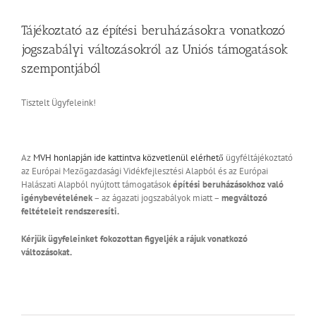
pályázat”
bejegyzéshez
Tájékoztató az építési beruházásokra vonatkozó
jogszabályi változásokról az Uniós támogatások
szempontjából
Tisztelt Ügyfeleink!
Az
MVH honlapján ide kattintva közvetlenül elérhető
ügyféltájékoztató
az Európai Mezőgazdasági Vidékfejlesztési Alapból és az Európai
Halászati Alapból nyújtott támogatások
építési beruházásokhoz való
igénybevételének
– az ágazati jogszabályok miatt –
megváltozó
feltételeit rendszeresíti.
Kérjük ügyfeleinket fokozottan figyeljék a rájuk vonatkozó
változásokat.