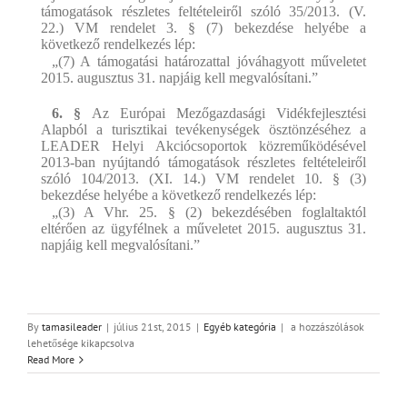
támogatások részletes feltételeiről szóló 35/2013. (V.
22.) VM rendelet 3. § (7) bekezdése helyébe a
következő rendelkezés lép:
„(7) A támogatási határozattal jóváhagyott műveletet
2015. augusztus 31. napjáig kell megvalósítani.”
6. §
Az Európai Mezőgazdasági Vidékfejlesztési
Alapból a turisztikai tevékenységek ösztönzéséhez a
LEADER Helyi Akciócsoportok közreműködésével
2013-ban nyújtandó támogatások részletes feltételeiről
szóló 104/2013. (XI. 14.) VM rendelet 10. § (3)
bekezdése helyébe a következő rendelkezés lép:
„(3) A Vhr. 25. § (2) bekezdésében foglaltaktól
eltérően az ügyfélnek a műveletet 2015. augusztus 31.
napjáig kell megvalósítani.”
Pályázat
By
tamasileader
|
július 21st, 2015
|
Egyéb kategória
|
a hozzászólások
elszámolási
lehetősége kikapcsolva
határidők
Read More
változása
bejegyzéshez