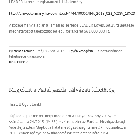
LEADER keretet meghatározó IH közlemény:
http://umvp.kormany.hu/download/4/44/f0000/IHk_2015_022_%28V_18%2
A közélemény alapján a Tamási és Térsége LEADER Egyesület 29 települése
meghatározott tájékoztató jellegő forráskeret 561.000.000 Ft.
2014-
By
tamasileader
|
május 23rd, 2015
|
Egyéb kategória
|
a hozzászólások
2020
lehetősége kikapcsolva
LEADER
Read More
források
bejegyzéshez
Megjelent a Fiatal gazda pályázati lehetőség
Tisztelt Ügyfeleink!
Tájékoztatjuk Önöket, hogy megjelent a Magyar Közlöny 2015/59
számában a 24/2015. (IV. 28.) MvM rendelet az Európai Mezőgazdasági
Vidékfejlesztési Alapból a fiatal mezőgazdasági termelők indulásához a
2015. évben igényelhető támogatások részletes feltételeiről.