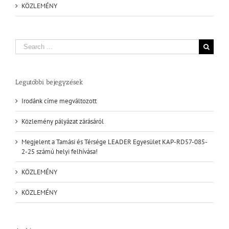
KÖZLEMÉNY
Search
for:
Legutóbbi bejegyzések
Irodánk címe megváltozott
Közlemény pályázat zárásáról
Megjelent a Tamási és Térsége LEADER Egyesület KAP-RD57-085-
2-25 számú helyi felhívása!
KÖZLEMÉNY
KÖZLEMÉNY