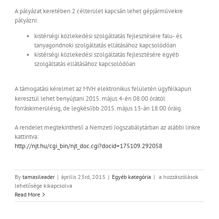
A pályázat keretében 2 célterület kapcsán lehet gépjárművekre
pályázni:
kistérségi közlekedési szolgáltatás fejlesztésére falu- és
tanyagondnoki szolgáltatás ellátásához kapcsolódóan
kistérségi közlekedési szolgáltatás fejlesztésére egyéb
szolgáltatás ellátásához kapcsolódóan
A támogatási kérelmet az MVH elektronikus felületén ügyfélkapun
keresztül lehet benyújtani 2015. május 4-én 08:00 órától
forráskimerülésig, de legkésőbb 2015. május 13-án 18:00 óráig.
A rendelet megtekinthető a Nemzeti Jogszabálytárban az alábbi linkre
kattintva:
http://njt.hu/cgi_bin/njt_doc.cgi?docid=175109.292058
Pályázat
By
tamasileader
|
április 23rd, 2015
|
Egyéb kategória
|
a hozzászólások
vidéki
lehetősége kikapcsolva
alapszolgáltatásokra
Read More
–
“falubuszos