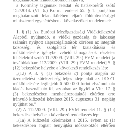
a Kormány tagjainak feladat- és hatásköréről szóló
152/2014. (VI. 6.) Korm. rendelet 65. § 1. pontjában
meghatározott feladatkörében eljáró földművelésügyi
miniszterrel egyetértésben a következőket rendelem el:
1. §
(1) Az Európai Mezőgazdasági Vidékfejlesztési
Alapból nyújtandó, a vidéki gazdaság és lakosság
számára nyújtott alapszolgáltatások körében az integrált
közösségi és szolgáltató tér kialakítására és
működtetésére igénybe vehető támogatások részletes
feltételeiről szóló 112/2009. (VIII. 29.) FVM rendelet [a
továbbiakban: 112/2009. (VIII. 29.) FVM rendelet] 5. §
(12) bekezdése helyébe a következő rendelkezés lép:
„(12) A 3. § (1) bekezdés
d)
pontja alapján az
üzemeltetési kötelezettség teljes ideje alatt az IKSZT
működtetésére legfeljebb 6 500 000 forint elszámolható
kiadás használható fel, azonban az ügyfél a Vhr. 17. §
(3) bekezdésében meghatározottaktól eltérően erre
irányuló kifizetési kérelmet 2015. augusztus 31. napjáig
nyújthat be.”
(2) A 112/2009. (VIII. 29.) FVM rendelet 11. § (1a)
bekezdése helyébe a következő rendelkezés lép:
„(1a) A kifizetési kérelmeket a 2015. évben az (1)
bekezdésben foglalt benyújtási időszakoktól eltérően