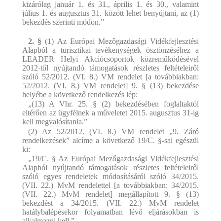
kizárólag január 1. és 31., április 1. és 30., valamint
július 1. és augusztus 31. között lehet benyújtani, az (1)
bekezdés szerinti módon.”
2. §
(1) Az Európai Mezőgazdasági Vidékfejlesztési
Alapból a turisztikai tevékenységek ösztönzéséhez a
LEADER Helyi Akciócsoportok közreműködésével
2012-től nyújtandó támogatások részletes feltételeiről
szóló 52/2012. (VI. 8.) VM rendelet [a továbbiakban:
52/2012. (VI. 8.) VM rendelet] 9. § (13) bekezdése
helyébe a következő rendelkezés lép:
„(13) A Vhr. 25. § (2) bekezdésében foglaltaktól
eltérően az ügyfélnek a műveletet 2015. augusztus 31-ig
kell megvalósítania.”
(2) Az 52/2012. (VI. 8.) VM rendelet „9. Záró
rendelkezések” alcíme a következő 19/C. §-sal egészül
ki:
„19/C. § Az Európai Mezőgazdasági Vidékfejlesztési
Alapból nyújtandó támogatások részletes feltételeiről
szóló egyes rendeletek módosításáról szóló 34/2015.
(VII. 22.) MvM rendelettel [a továbbiakban: 34/2015.
(VII. 22.) MvM rendelet] megállapított 9. § (13)
bekezdést a 34/2015. (VII. 22.) MvM rendelet
hatálybalépésekor folyamatban lévő eljárásokban is
alkalmazni kell.”