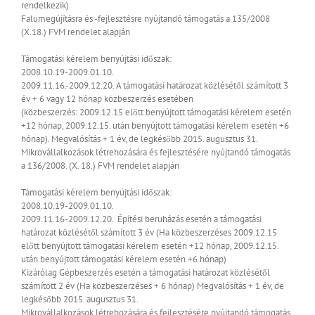
rendelkezik)
Falumegújításra és -fejlesztésre nyújtandó támogatás a 135/2008
(X.18.) FVM rendelet alapján
Támogatási kérelem benyújtási időszak:
2008.10.19-2009.01.10.
2009.11.16.-2009.12.20.
A támogatási határozat közlésétől számított 3
év + 6 vagy 12 hónap közbeszerzés esetében
(közbeszerzés: 2009.12.15 előtt benyújtott támogatási kérelem esetén
+12 hónap, 2009.12.15. után benyújtott támogatási kérelem esetén +6
hónap).
Megvalósítás + 1 év, de legkésőbb 2015. augusztus 31.
Mikrovállalkozások létrehozására és fejlesztésére nyújtandó támogatás
a 136/2008. (X. 18.) FVM rendelet alapján
Támogatási kérelem benyújtási időszak:
2008.10.19-2009.01.10.
2009.11.16-2009.12.20.
Építési beruházás esetén a támogatási
határozat közlésétől számított 3 év (Ha közbeszerzéses 2009.12.15
előtt benyújtott támogatási kérelem esetén +12 hónap, 2009.12.15.
után benyújtott támogatási kérelem esetén +6 hónap)
Kizárólag Gépbeszerzés esetén a támogatási határozat közlésétől
számított 2 év (Ha közbeszerzéses + 6 hónap)
Megvalósítás + 1 év, de
legkésőbb 2015. augusztus 31.
Mikrovállalkozások létrehozására és fejlesztésére nyújtandó támogatás